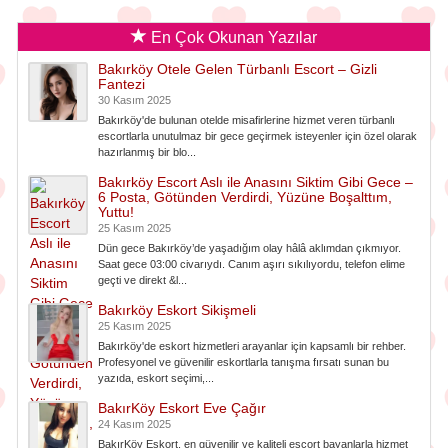
En Çok Okunan Yazılar
Bakırköy Otele Gelen Türbanlı Escort – Gizli
Fantezi
30 Kasım 2025
Bakırköy'de bulunan otelde misafirlerine hizmet veren türbanlı
escortlarla unutulmaz bir gece geçirmek isteyenler için özel olarak
hazırlanmış bir blo...
Bakırköy Escort Aslı ile Anasını Siktim Gibi Gece –
6 Posta, Götünden Verdirdi, Yüzüne Boşalttım,
Yuttu!
25 Kasım 2025
Dün gece Bakırköy’de yaşadığım olay hâlâ aklımdan çıkmıyor.
Saat gece 03:00 civarıydı. Canım aşırı sıkılıyordu, telefon elime
geçti ve direkt &l...
Bakırköy Eskort Sikişmeli
25 Kasım 2025
Bakırköy'de eskort hizmetleri arayanlar için kapsamlı bir rehber.
Profesyonel ve güvenilir eskortlarla tanışma fırsatı sunan bu
yazıda, eskort seçimi,...
BakırKöy Eskort Eve Çağır
24 Kasım 2025
BakırKöy Eskort, en güvenilir ve kaliteli escort bayanlarla hizmet