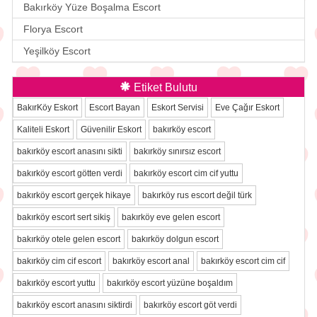
Bakırköy Yüze Boşalma Escort
Florya Escort
Yeşilköy Escort
Etiket Bulutu
BakırKöy Eskort
Escort Bayan
Eskort Servisi
Eve Çağır Eskort
Kaliteli Eskort
Güvenilir Eskort
bakırköy escort
bakırköy escort anasını sikti
bakırköy sınırsız escort
bakırköy escort götten verdi
bakırköy escort cim cif yuttu
bakırköy escort gerçek hikaye
bakırköy rus escort değil türk
bakırköy escort sert sikiş
bakırköy eve gelen escort
bakırköy otele gelen escort
bakırköy dolgun escort
bakırköy cim cif escort
bakırköy escort anal
bakırköy escort cim cif
bakırköy escort yuttu
bakırköy escort yüzüne boşaldım
bakırköy escort anasını siktirdi
bakırköy escort göt verdi