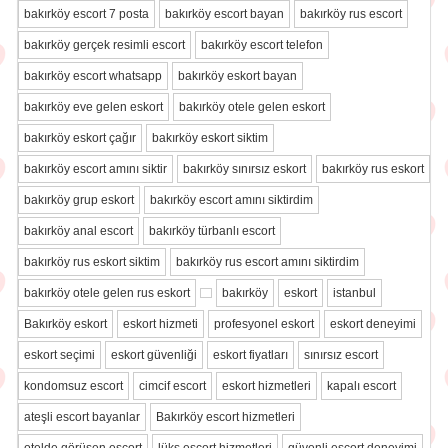
bakırköy escort 7 posta
bakırköy escort bayan
bakırköy rus escort
bakırköy gerçek resimli escort
bakırköy escort telefon
bakırköy escort whatsapp
bakırköy eskort bayan
bakırköy eve gelen eskort
bakırköy otele gelen eskort
bakırköy eskort çağır
bakırköy eskort siktim
bakırköy escort amını siktir
bakırköy sınırsız eskort
bakırköy rus eskort
bakırköy grup eskort
bakırköy escort amını siktirdim
bakırköy anal escort
bakırköy türbanlı escort
bakırköy rus eskort siktim
bakırköy rus escort amını siktirdim
bakırköy otele gelen rus eskort
bakırköy
eskort
istanbul
Bakırköy eskort
eskort hizmeti
profesyonel eskort
eskort deneyimi
eskort seçimi
eskort güvenliği
eskort fiyatları
sınırsız escort
kondomsuz escort
cimcif escort
eskort hizmetleri
kapalı escort
ateşli escort bayanlar
Bakırköy escort hizmetleri