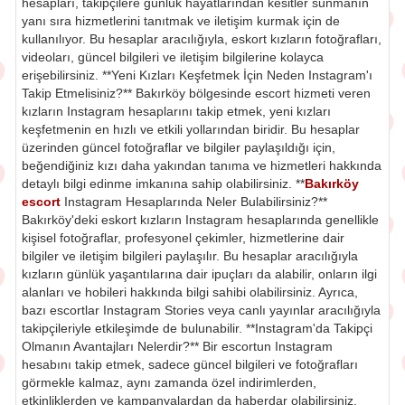
hesapları, takipçilere günlük hayatlarından kesitler sunmanın
yanı sıra hizmetlerini tanıtmak ve iletişim kurmak için de
kullanılıyor. Bu hesaplar aracılığıyla, eskort kızların fotoğrafları,
videoları, güncel bilgileri ve iletişim bilgilerine kolayca
erişebilirsiniz. **Yeni Kızları Keşfetmek İçin Neden Instagram'ı
Takip Etmelisiniz?** Bakırköy bölgesinde escort hizmeti veren
kızların Instagram hesaplarını takip etmek, yeni kızları
keşfetmenin en hızlı ve etkili yollarından biridir. Bu hesaplar
üzerinden güncel fotoğraflar ve bilgiler paylaşıldığı için,
beğendiğiniz kızı daha yakından tanıma ve hizmetleri hakkında
detaylı bilgi edinme imkanına sahip olabilirsiniz. **
Bakırköy
escort
Instagram Hesaplarında Neler Bulabilirsiniz?**
Bakırköy'deki eskort kızların Instagram hesaplarında genellikle
kişisel fotoğraflar, profesyonel çekimler, hizmetlerine dair
bilgiler ve iletişim bilgileri paylaşılır. Bu hesaplar aracılığıyla
kızların günlük yaşantılarına dair ipuçları da alabilir, onların ilgi
alanları ve hobileri hakkında bilgi sahibi olabilirsiniz. Ayrıca,
bazı escortlar Instagram Stories veya canlı yayınlar aracılığıyla
takipçileriyle etkileşimde de bulunabilir. **Instagram'da Takipçi
Olmanın Avantajları Nelerdir?** Bir escortun Instagram
hesabını takip etmek, sadece güncel bilgileri ve fotoğrafları
görmekle kalmaz, aynı zamanda özel indirimlerden,
etkinliklerden ve kampanyalardan da haberdar olabilirsiniz.