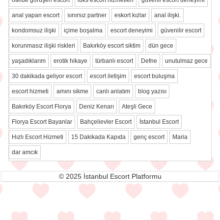
otelde görüşen escort
lüks escort hizmetleri
güvenli escort deneyimi
anal yapan escort
sınırsız partner
eskort kızlar
anal ilişki.
kondomsuz ilişki
içime boşalma
escort deneyimi
güvenilir escort
korunmasız ilişki riskleri
Bakırköy escort siktim
dün gece
yaşadıklarım
erotik hikaye
türbanlı escort
Defne
unutulmaz gece
30 dakikada geliyor escort
escort iletişim
escort buluşma
escort hizmeti
amını sikme
canlı anlatım
blog yazısı
Bakırköy Escort Florya
Deniz Kenarı
Ateşli Gece
Florya Escort Bayanlar
Bahçelievler Escort
İstanbul Escort
Hızlı Escort Hizmeti
15 Dakikada Kapıda
genç escort
Maria
dar amcık
© 2025 İstanbul Escort Platformu